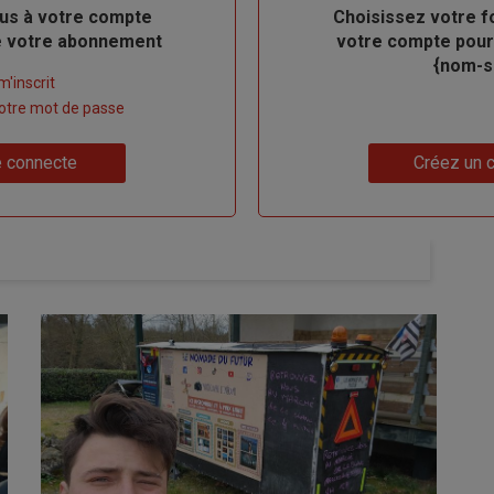
us à votre compte
Body
Choisissez votre f
de votre abonnement
votre compte pour
{nom-si
m'inscrit
 votre mot de passe
Lien
 connecte
Créez un 