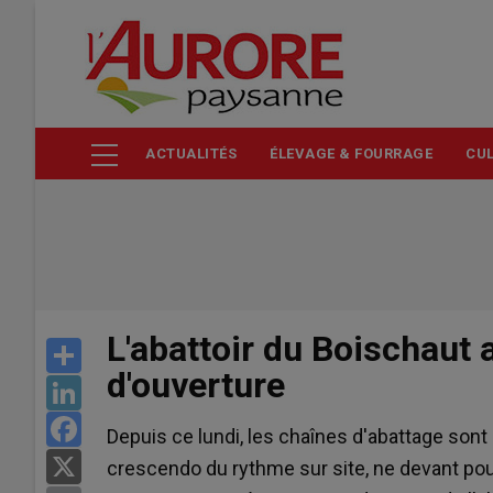
Aller
au
contenu
principal
ACTUALITÉS
ÉLEVAGE & FOURRAGE
CUL
L'abattoir du Boischaut
Share
d'ouverture
LinkedIn
Facebook
Depuis ce lundi, les chaînes d'abattage son
X
crescendo du rythme sur site, ne devant pou