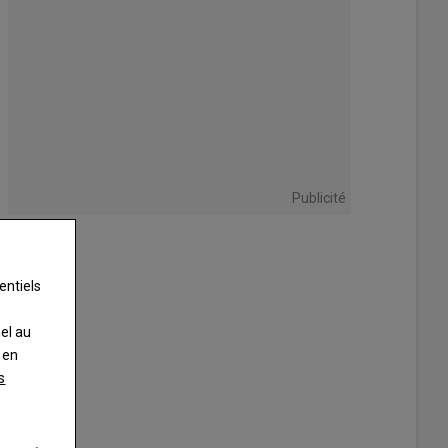
Publicité
entiels
nel au
 en
s