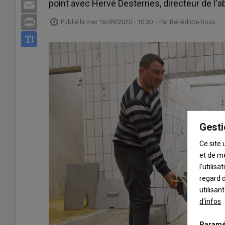
point avec Hervé Desternes, directeur de l'ab
Email
Print
Publié le
mer 16/09/2020 - 10:30
- Par
Bénédicte Roux
Gesti
Ce site 
et de m
l’utilis
regard d
utilisan
d'infos
Paramé