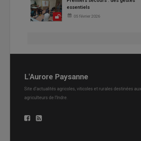
Premiers secours : des gestes
essentiels
05 février 2026
L'Aurore Paysanne
Site d'actualités agricoles, viticoles et rurales destinées au
agriculteurs de l'Indre.