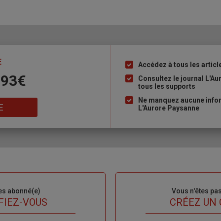
E
Accédez à tous les articl
Liste
 93€
à
Consultez le journal L'A
tous les supports
puce
Ne manquez aucune inform
E
L'Aurore Paysanne
es abonné(e)
Sous-
Vous n'êtes pa
titre
FIEZ-VOUS
TITRE
CRÉEZ UN