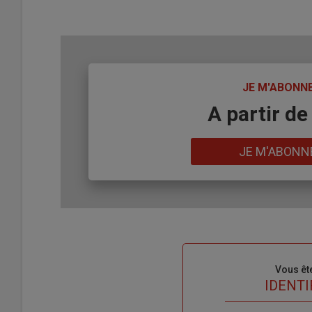
TITRE
JE M'ABONN
Body
A partir de
Lien
JE M'ABONN
Sous-
Vous êt
titre
TITRE
IDENTI