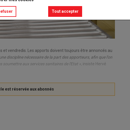
refuser
Tout accepter
dis et vendredis. Les apports doivent toujours être annoncés au
 une discipline nécessaire de la part des apporteurs, afin que l'on
s soumettre aux services sanitaires de l'Etat »,
insiste Hervé