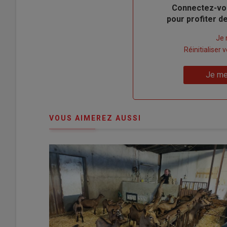
Body
Connectez-vo
pour profiter 
Lien
Je 
"Créer
Lien
Réinitialiser
un
"Réinitialiser
Lien
nouveau
votre
Je me
"Je
compte"
mot
me
de
connecte"
passe"
VOUS AIMEREZ AUSSI