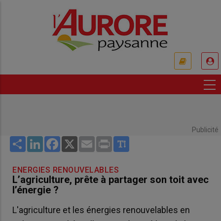
Aller
au
contenu
principal
USER
ACCOUNT
MENU
Publicité
Share
LinkedIn
Facebook
X
Email
Print
ENERGIES RENOUVELABLES
L’agriculture, prête à partager son toit avec
l’énergie ?
L'agriculture et les énergies renouvelables en