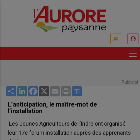
Aller
au
contenu
principal
USER
ACCOUNT
MENU
Publicité
Share
LinkedIn
Facebook
X
Email
Print
L’anticipation, le maître-mot de
l’installation
Les Jeunes Agriculteurs de l’Indre ont organisé
leur 17e forum installation auprès des apprenants