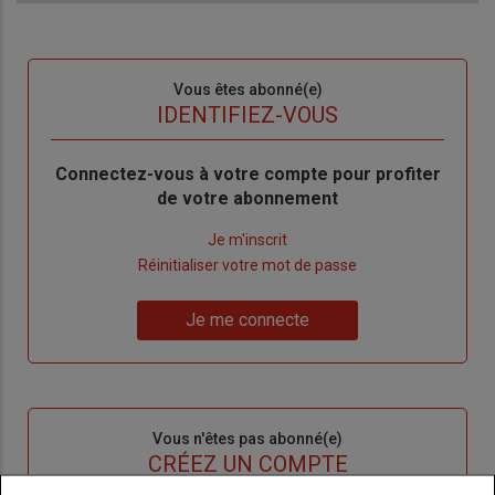
Sous-
Vous êtes abonné(e)
titre
TITRE
IDENTIFIEZ-VOUS
Body
Connectez-vous à votre compte pour profiter
de votre abonnement
Lien
Je m'inscrit
"Créer
Lien
Réinitialiser votre mot de passe
un
"Réinitialiser
Lien
nouveau
votre
Je me connecte
"Je
compte"
mot
me
de
connecte"
passe"
Sous-
Vous n'êtes pas abonné(e)
titre
TITRE
CRÉEZ UN COMPTE