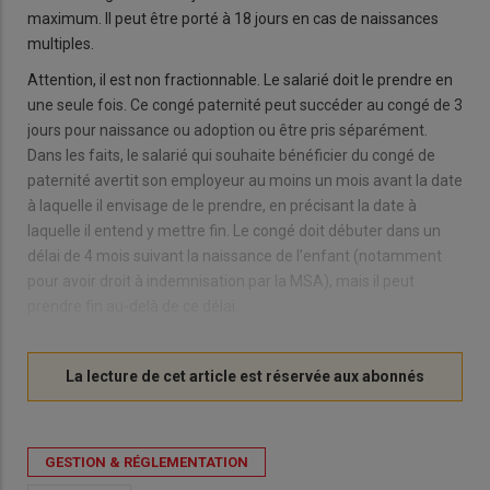
maximum. Il peut être porté à 18 jours en cas de naissances
multiples.
Attention, il est non fractionnable. Le salarié doit le prendre en
une seule fois. Ce congé paternité peut succéder au congé de 3
jours pour naissance ou adoption ou être pris séparément.
Dans les faits, le salarié qui souhaite bénéficier du congé de
paternité avertit son employeur au moins un mois avant la date
à laquelle il envisage de le prendre, en précisant la date à
laquelle il entend y mettre fin. Le congé doit débuter dans un
délai de 4 mois suivant la naissance de l’enfant (notamment
pour avoir droit à indemnisation par la MSA), mais il peut
prendre fin au-delà de ce délai.
GESTION & RÉGLEMENTATION