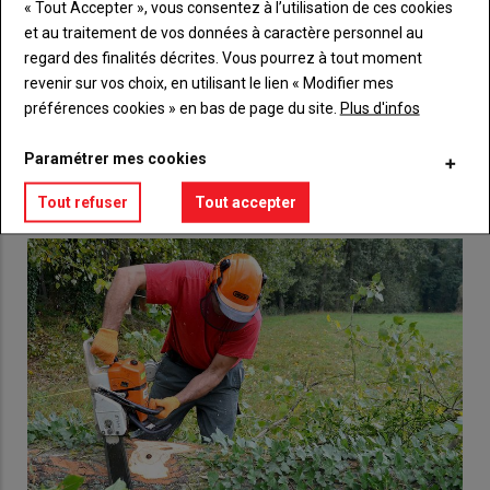
« Tout Accepter », vous consentez à l’utilisation de ces cookies
Body
Choisissez votre formule et créez votre
et au traitement de vos données à caractère personnel au
compte pour accéder à tout {nom-site}.
regard des finalités décrites. Vous pourrez à tout moment
revenir sur vos choix, en utilisant le lien « Modifier mes
Lien
Créez un compte
préférences cookies » en bas de page du site.
Plus d'infos
Paramétrer mes cookies
VOUS AIMEREZ AUSSI
Tout refuser
Tout accepter