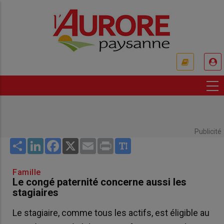
Aller
au
contenu
principal
USER
ACCOUNT
MENU
Publicité
Share
LinkedIn
Facebook
X
Email
Print
Famille
Le congé paternité concerne aussi les
stagiaires
Le stagiaire, comme tous les actifs, est éligible au