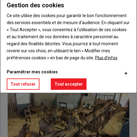
Gestion des cookies
Body
Choisissez votre formule et créez votre
compte pour accéder à tout {nom-site}.
Ce site utilise des cookies pour garantir le bon fonctionnement
des services essentiels et de mesure d’audience. En cliquant sur
Lien
« Tout Accepter », vous consentez à l’utilisation de ces cookies
Créez un compte
et au traitement de vos données à caractère personnel au
regard des finalités décrites. Vous pourrez à tout moment
revenir sur vos choix, en utilisant le lien « Modifier mes
VOUS AIMEREZ AUSSI
préférences cookies » en bas de page du site.
Plus d'infos
Paramétrer mes cookies
Tout refuser
Tout accepter