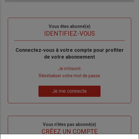
Sous-
Vous êtes abonné(e)
titre
TITRE
IDENTIFIEZ-VOUS
Body
Connectez-vous à votre compte pour profiter
de votre abonnement
Lien
Je m'inscrit
"Créer
Lien
Réinitialiser votre mot de passe
un
"Réinitialiser
Lien
nouveau
votre
Je me connecte
"Je
compte"
mot
me
de
connecte"
passe"
Sous-
Vous n'êtes pas abonné(e)
titre
TITRE
CRÉEZ UN COMPTE