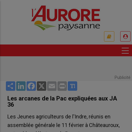
Aller
au
contenu
principal
USER
ACCOUNT
MENU
Publicité
Share
LinkedIn
Facebook
X
Email
Print
Les arcanes de la Pac expliquées aux JA
36
Les Jeunes agriculteurs de l'Indre, réunis en
assemblée générale le 11 février à Châteauroux,