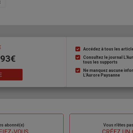
E
E
Accédez à tous les articl
Liste
 93€
à
Consultez le journal L'A
tous les supports
puce
Ne manquez aucune inform
E
L'Aurore Paysanne
es abonné(e)
Sous-
Vous n'êtes pa
titre
FIEZ-VOUS
TITRE
CRÉEZ UN