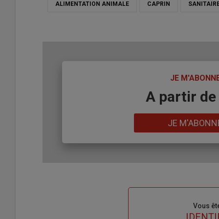
ALIMENTATION ANIMALE
CAPRIN
SANITAIR
TITRE
JE M'ABONN
Body
A partir de
Lien
JE M'ABONN
Sous-
Vous êt
titre
TITRE
IDENTI