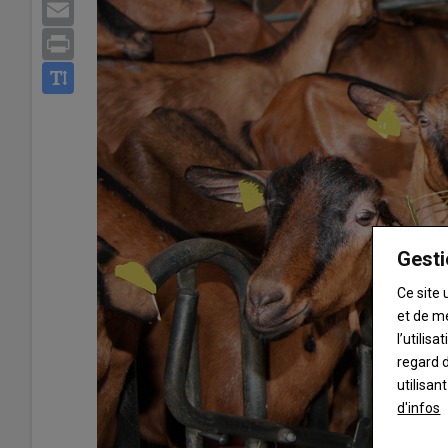
Email
Print
Gesti
Ce site 
et de m
l’utilis
regard d
utilisan
d'infos