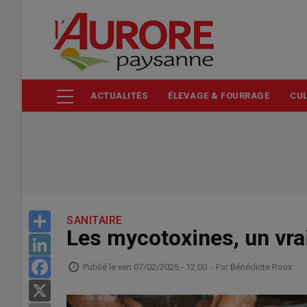
Aller
au
contenu
principal
ACTUALITÉS
ÉLEVAGE & FOURRAGE
CUL
Share
SANITAIRE
Les mycotoxines, un vra
LinkedIn
Facebook
Publié le
ven 07/02/2025 - 12:00
- Par
Bénédicte Roux
X