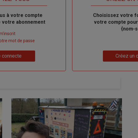
us à votre compte
Body
Choisissez votre f
de votre abonnement
votre compte pour
{nom-si
m'inscrit
 votre mot de passe
Lien
 connecte
Créez un 