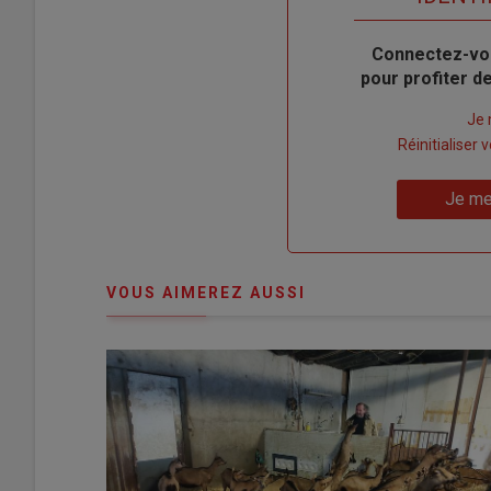
Body
Connectez-vo
pour profiter 
Lien
Je 
"Créer
Lien
Réinitialiser
un
"Réinitialiser
Lien
nouveau
votre
Je me
"Je
compte"
mot
me
de
connecte"
passe"
VOUS AIMEREZ AUSSI