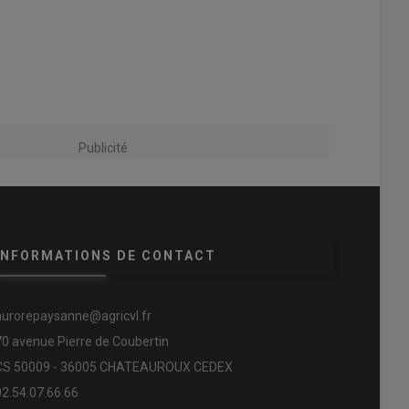
Publicité
INFORMATIONS DE CONTACT
aurorepaysanne@agricvl.fr
70 avenue Pierre de Coubertin
CS 50009 - 36005 CHATEAUROUX CEDEX
02.54.07.66.66