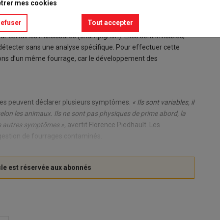
trer mes cookies
refuser
Tout accepter
r certaines moisissures (champignon). Elles sont invisibles,
détecter sans une analyse spécifique. Pour effectuer cette
illons d’un même fourrage, car le développement des
lles peuvent déclarer plusieurs symptômes.
« Ils sont variables, il
on les animaux. Ils ne sont pas physiques de prime abord, la
es autres symptômes »,
avertit Florence Piedhault. Les
gestion de fourrages contaminés.