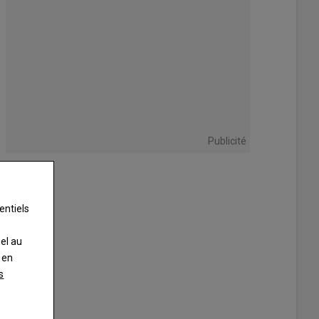
Publicité
entiels
nel au
 en
s