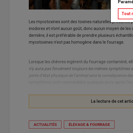
Paramé
Tout 
Les mycotoxines sont des toxines naturelles produites pa
inodores et n’ont aucun goût, donc aucun moyen de les 
dernière, il est préférable de prendre plusieurs échant
mycotoxines n’est pas homogène dans le fourrage.
Lorsque les chèvres ingèrent du fourrage contaminé, e
n’y aura pas forcément toujours les mêmes symptômes sel
perte d’état physique de l’animal sera la conséquence d
symptômes sont constatables quelques jours après l’in
ACTUALITÉS
ÉLEVAGE & FOURRAGE