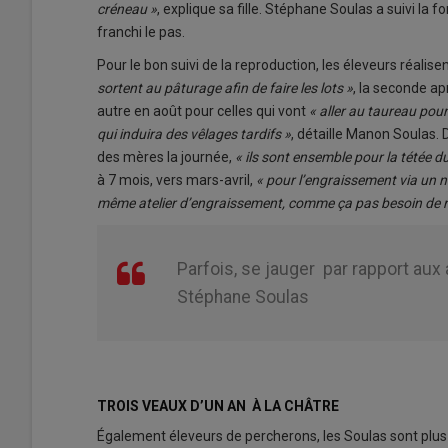
créneau »
, explique sa fille. Stéphane Soulas a suivi la
franchi le pas.
Pour le bon suivi de la reproduction, les éleveurs réalise
sortent au pâturage afin de faire les lots »
, la seconde ap
autre en août pour celles qui vont
« aller au taureau pour 
qui induira des vêlages tardifs »
, détaille Manon Soulas. 
des mères la journée,
« ils sont ensemble pour la tétée du
à 7 mois, vers mars-avril,
« pour l’engraissement via un né
même atelier d’engraissement, comme ça pas besoin de ré
Parfois, se jauger par rapport aux 
Stéphane Soulas
TROIS VEAUX D’UN AN À LA CHÂTRE
Également éleveurs de percherons, les Soulas sont plus 