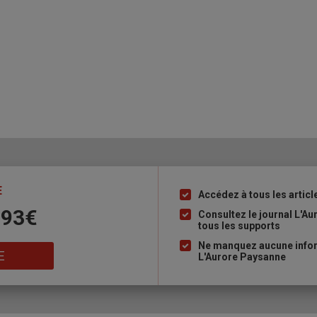
E
Accédez à tous les articl
Liste
 93€
à
Consultez le journal L'A
tous les supports
puce
Ne manquez aucune inform
E
L'Aurore Paysanne