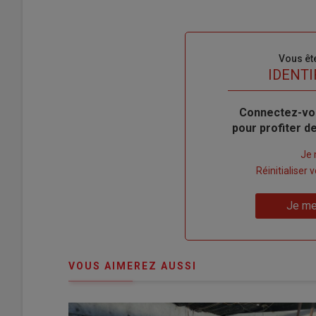
Sous-
Vous êt
titre
TITRE
IDENTI
Body
Connectez-vo
pour profiter 
Lien
Je 
"Créer
Lien
Réinitialiser
un
"Réinitialiser
Lien
nouveau
votre
Je me
"Je
compte"
mot
me
de
connecte"
passe"
VOUS AIMEREZ AUSSI