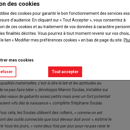
on des cookies
utilise des cookies pour garantir le bon fonctionnement des services ess
esure d’audience. En cliquant sur « Tout Accepter », vous consentez à
ation de ces cookies et au traitement de vos données à caractère person
es finalités décrites. Vous pourrez à tout moment revenir sur vos choix,
t le lien « Modifier mes préférences cookies » en bas de page du site.
Plu
 participeront au concours le 8 novembre à La Châtre
 Monteil, soignent 100 mères charolaises, au sein d’un
trer mes cookies
nation artificielle (IA) depuis l’installation de Stéphane en 2001
«
100 vêlages, il y a une vingtaine de taureaux différents »
, illustre
refuser
Tout accepter
et génisses primipares sont pointées afin d’établir le schéma
ualités maternelles, c’est-à-dire le lait et les aptitudes au
e ne pas faire téter »
, développe Manon Soulas, installée sur
des veaux de gabarits assez petits mais avec un fort potentiel
soient vifs dès la naissance »
, complète Stéphane Soulas.
Pour cela, les Soulas utilisent des colliers,
« comme on est
ont des outils connectés que tout éleveur doit avoir »
, estime le
ir tous les jours,
« voire deux fois par jour pour ne pas rater le