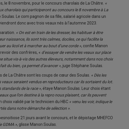
es, le 8 novembre, pour le concours charolais de La Châtre.
«
x charolais qui participeront au concours le 8 novembre à La
Soulas. Le com pagnon de sa fille, salarié agricole dans un
lle viendront donc avec trois veaux nés à l’automne 2023.
paration.
« On est en train de les dresser, les habituer à être
ur naissance, ils sont très calmes, dociles, ce qui facilite la
uer au licol et à marcher au bout d’une corde »
, confie Manon
revoir des confrères, «
d’essayer de vendre les veaux sur place
 se situe vis-à-vis des autres éleveurs, notamment dans nos choix
fait du bien, ça permet d’avancer »,
juge Stéphane Soulas.
urs de La Châtre sont les coups de cœur des Soulas.
« Dès les
veaux seraient vendus en reproducteurs car ils sortaient du lot.
s standards de la race »
, étaye Manon Soulas. Leur choix étant
eaux que l’on destine à la repro nous plaisent, car ils peuvent
n choix validé par le technicien du HBC
« venu les voir, indique le
rtés dans notre démarche de sélection »
.
 besnoitiose 21 jours avant le concours, et le dépistage MHEFCO
 le GDMA »
, glisse Manon Soulas.