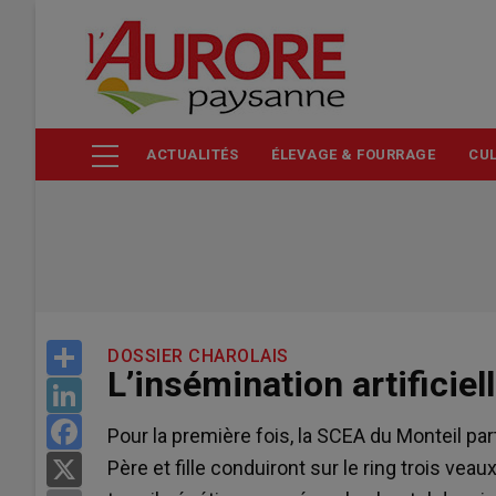
Aller
au
contenu
principal
ACTUALITÉS
ÉLEVAGE & FOURRAGE
CUL
Share
DOSSIER CHAROLAIS
L’insémination artificiel
LinkedIn
Facebook
Pour la première fois, la SCEA du Monteil p
Père et fille conduiront sur le ring trois veau
X