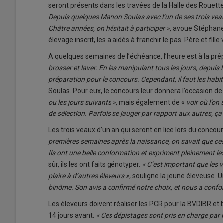
seront présents dans les travées de la Halle des Rouett
Depuis quelques Manon Soulas avec l’un de ses trois veau
Châtre années, on hésitait à participer »,
avoue Stéphane 
élevage inscrit, les a aidés à franchir le pas. Père et fi
A quelques semaines de l’échéance, l’heure est à la pré
brosser et laver. En les manipulant tous les jours, depuis le
préparation pour le concours. Cependant, il faut les habit
Soulas. Pour eux, le concours leur donnera l’occasion de 
ou les jours suivants »,
mais également de «
voir où l’on
de sélection. Parfois se jauger par rapport aux autres, ça 
Les trois veaux d’un an qui seront en lice lors du conco
premières semaines après la naissance, on savait que ces 
Ils ont une belle conformation et expriment pleinement le
sûr, ils les ont faits génotyper.
« C’est important que les v
plaire à d’autres éleveurs »,
souligne la jeune éleveuse. U
binôme. Son avis a confirmé notre choix, et nous a confo
Les éleveurs doivent réaliser les PCR pour la BVDIBR et
14 jours avant.
« Ces dépistages sont pris en charge par