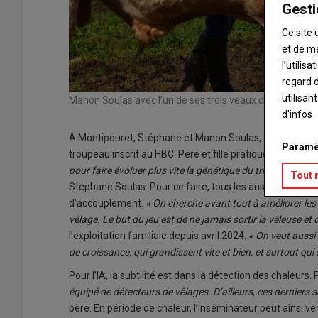
Gesti
Ce site 
et de m
l’utilis
regard d
utilisan
Manon Soulas avec l’un de ses trois veaux charolais qui
d'infos
A Montipouret, Stéphane et Manon Soulas, de la SCEA du
Paramé
troupeau inscrit au HBC. Père et fille pratiquent l’insémi
pour faire évoluer plus vite la génétique du troupeau. Sur 
Tout 
Stéphane Soulas. Pour ce faire, tous les ans, les mères 
d’accouplement.
« On cherche avant tout à améliorer les q
vêlage. Le but du jeu est de ne jamais sortir la vêleuse et d
l’exploitation familiale depuis avril 2024.
« On veut aussi 
de croissance, qui grandissent vite et bien, et surtout qui 
Pour l’IA, la subtilité est dans la détection des chaleurs. 
équipé de détecteurs de vêlages. D’ailleurs, ces derniers s
père. En période de chaleur, l’inséminateur peut ainsi ven