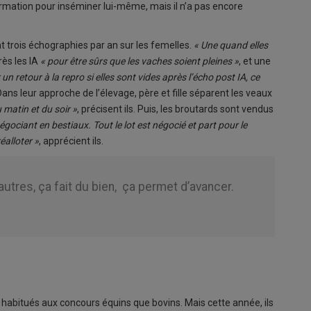
 formation pour inséminer lui-même, mais il n’a pas encore
nt trois échographies par an sur les femelles.
« Une quand elles
rès les IA
« pour être sûrs que les vaches soient pleines »
, et une
un retour à la repro si elles sont vides après l’écho post IA, ce
Dans leur approche de l’élevage, père et fille séparent les veaux
 matin et du soir »
, précisent ils. Puis, les broutards sont vendus
gociant en bestiaux. Tout le lot est négocié et part pour le
alloter »
, apprécient ils.
autres, ça fait du bien, ça permet d’avancer.
habitués aux concours équins que bovins. Mais cette année, ils