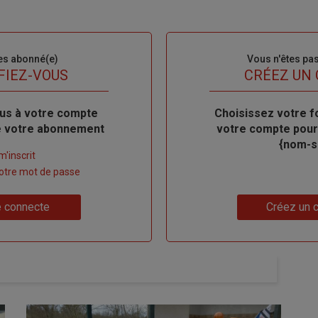
es abonné(e)
Sous-
Vous n'êtes pa
titre
FIEZ-VOUS
TITRE
CRÉEZ UN
us à votre compte
Body
Choisissez votre f
de votre abonnement
votre compte pour
{nom-si
m'inscrit
 votre mot de passe
Lien
 connecte
Créez un 