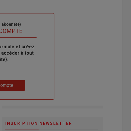
s abonné(e)
 COMPTE
ormule et créez
 accéder à tout
te}.
compte
INSCRIPTION NEWSLETTER