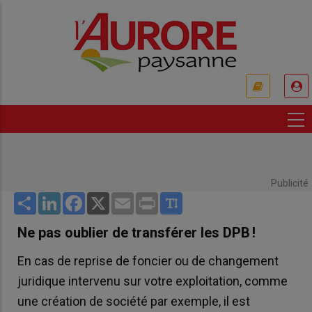
Aller
au
contenu
principal
USER
ACCOUNT
MENU
Publicité
Share
LinkedIn
Facebook
X
Email
Print
Ne pas oublier de transférer les DPB !
En cas de reprise de foncier ou de changement
juridique intervenu sur votre exploitation, comme
une création de société par exemple, il est