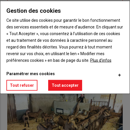
titre
TITRE
CRÉEZ UN COMPTE
Gestion des cookies
Body
Choisissez votre formule et créez votre
Ce site utilise des cookies pour garantir le bon fonctionnement
compte pour accéder à tout {nom-site}.
des services essentiels et de mesure d’audience. En cliquant sur
« Tout Accepter », vous consentez à l’utilisation de ces cookies
Lien
Créez un compte
et au traitement de vos données à caractère personnel au
regard des finalités décrites. Vous pourrez à tout moment
revenir sur vos choix, en utilisant le lien « Modifier mes
préférences cookies » en bas de page du site.
Plus d'infos
VOUS AIMEREZ AUSSI
Paramétrer mes cookies
Tout refuser
Tout accepter