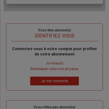
Sous-
Vous êtes abonné(e)
titre
TITRE
IDENTIFIEZ-VOUS
Body
Connectez-vous à votre compte pour profiter
de votre abonnement
Lien
Je m'inscrit
"Créer
Lien
Réinitialiser votre mot de passe
un
"Réinitialiser
Lien
nouveau
votre
Je me connecte
"Je
compte"
mot
me
de
connecte"
passe"
Sous-
Vous n'êtes pas abonné(e)