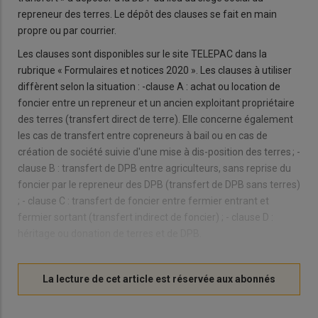
repreneur des terres. Le dépôt des clauses se fait en main
propre ou par courrier.
Les clauses sont disponibles sur le site TELEPAC dans la
rubrique « Formulaires et notices 2020 ». Les clauses à utiliser
diffèrent selon la situation : -clause A : achat ou location de
foncier entre un repreneur et un ancien exploitant propriétaire
des terres (transfert direct de terre). Elle concerne également
les cas de transfert entre copreneurs à bail ou en cas de
création de société suivie d'une mise à dis-position des terres ; -
clause B : transfert de DPB entre agriculteurs, sans reprise du
foncier par le repreneur des DPB (transfert de DPB sans terres)
; - clause C : transfert de foncier entre fermier entrant et
fermier sortant (transfert indirect de foncier) ; - clause D :
héritage ou donation de terres et de DPB.