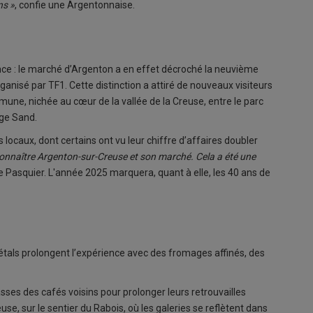
ns »
, confie une Argentonnaise.
ce : le marché d’Argenton a en effet décroché la neuvième
nisé par TF1. Cette distinction a attiré de nouveaux visiteurs
mune, nichée au cœur de la vallée de la Creuse, entre le parc
rge Sand.
locaux, dont certains ont vu leur chiffre d’affaires doubler
e connaître Argenton-sur-Creuse et son marché. Cela a été une
e Pasquier. L'année 2025 marquera, quant à elle, les 40 ans de
étals prolongent l’expérience avec des fromages affinés, des
asses des cafés voisins pour prolonger leurs retrouvailles
e, sur le sentier du Rabois, où les galeries se reflètent dans