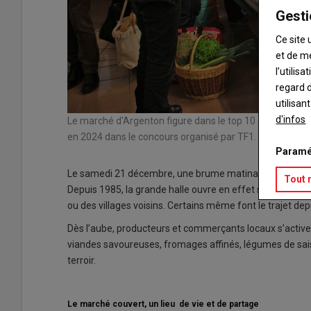
Gesti
Ce site 
et de m
l’utilis
regard d
utilisan
d'infos
ce décrochée
Le marché d'Argenton figure dans le top 10 des plus 
en 2024 dans le concours organisé par TF1.
Paramé
Le samedi 21 décembre, une brume matinale enveloppait e
Tout 
Depuis 1985, la grande halle ouvre en effet ses portes 
ou des villages voisins. Certains même font le trajet d
Dès l’aube, producteurs et commerçants locaux s’activent 
viandes savoureuses, fromages affinés, légumes de saison
terroir.
Le marché couvert, un lieu de vie et de partage