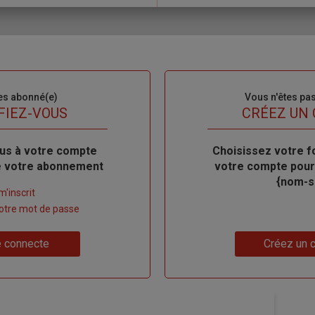
es abonné(e)
Sous-
Vous n'êtes pa
titre
FIEZ-VOUS
TITRE
CRÉEZ UN
us à votre compte
Body
Choisissez votre f
de votre abonnement
votre compte pour
{nom-si
m'inscrit
 votre mot de passe
Lien
 connecte
Créez un 