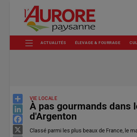
Aller
au
contenu
principal
ACTUALITÉS
ÉLEVAGE & FOURRAGE
CUL
Share
VIE LOCALE
À pas gourmands dans l
LinkedIn
d'Argenton
Facebook
X
Classé parmi les plus beaux de France, le 