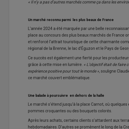
« Il n’y a pas d’autres marchés comme ça dans les enviro
Un marché reconnu parmi les plus beaux de France
L’année 2024 a été marquée par une belle reconnaissan
place au concours des plus beaux marchés de France orga
et renforcé l’attrait touristique de cette charmante com
régional de la Brenne, le lac d’Éguzon et le Pays de Geo
Ce succès est également une fierté pour les producteurs 
grâce à cette mise en lumière.
« L’objectif était de fair
expérience positive pour tout le monde »,
souligne Claudi
ce marché couvert emblématique.
Une balade à poursuivre en dehors de la halle
Le marché s’étend jusqu’à la place Carnot, où quelques 
pommes croquantes ou des bouquets colorés.
Après leurs achats, certains clients s’attardent aux terr
hebdomadaires. D’autres se promènent le long de la Creus