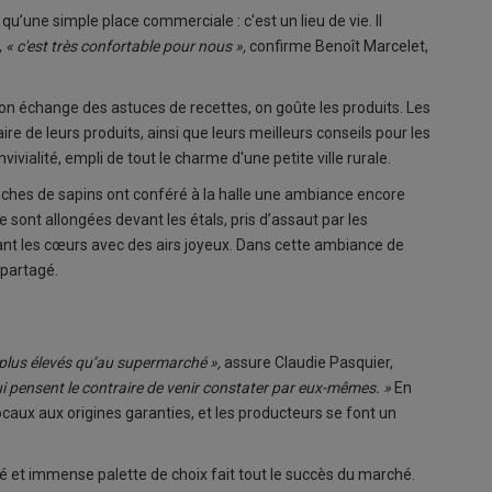
u’une simple place commerciale : c'est un lieu de vie. Il
,
« c'est très confortable pour nous »,
confirme Benoît Marcelet,
, on échange des astuces de recettes, on goûte les produits. Les
ire de leurs produits, ainsi que leurs meilleurs conseils pour les
ivialité, empli de tout le charme d'une petite ville rurale.
nches de sapins ont conféré à la halle une ambiance encore
e sont allongées devant les étals, pris d’assaut par les
ant les cœurs avec des airs joyeux. Dans cette ambiance de
 partagé.
 plus élevés qu’au supermarché »,
assure Claudie Pasquier,
ui pensent le contraire de venir constater par eux-mêmes. »
En
ocaux aux origines garanties, et les producteurs se font un
té et immense palette de choix fait tout le succès du marché.