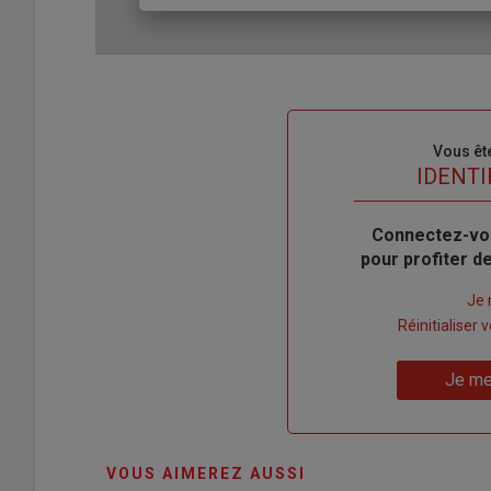
Sous-
Vous êt
titre
TITRE
IDENTI
Body
Connectez-vo
pour profiter 
Lien
Je 
"Créer
Lien
Réinitialiser
un
"Réinitialiser
Lien
nouveau
votre
Je me
"Je
compte"
mot
me
de
connecte"
passe"
VOUS AIMEREZ AUSSI