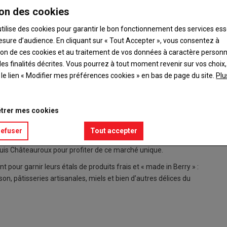
on des cookies
utilise des cookies pour garantir le bon fonctionnement des services ess
esure d’audience. En cliquant sur « Tout Accepter », vous consentez à
ation de ces cookies et au traitement de vos données à caractère person
es finalités décrites. Vous pourrez à tout moment revenir sur vos choix,
t le lien « Modifier mes préférences cookies » en bas de page du site.
Plu
beaux marchés de France, avec une neuvième place décrochée
Le marc
en 2024 
trer mes cookies
ncore la ville, lorsque la foule a afflué vers le marché.
refuser
Tout accepter
chaque samedi matin aux habitants, qu’ils viennent d’Argenton
epuis Châteauroux pour profiter de ce marché unique.
pour garnir leurs étals de produits frais et « made in Berry » :
, pâtisseries artisanales, miels et bien d’autres délices du