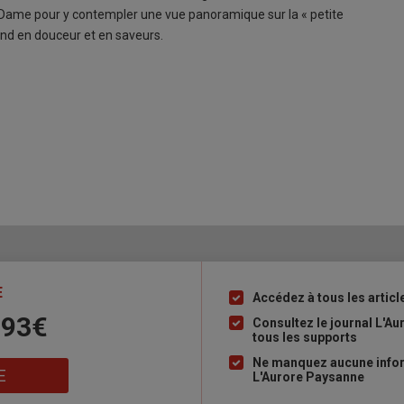
e Dame pour y contempler une vue panoramique sur la « petite
end en douceur et en saveurs.
E
Accédez à tous les articl
Liste
 93€
à
Consultez le journal L'A
tous les supports
puce
Ne manquez aucune inform
E
L'Aurore Paysanne