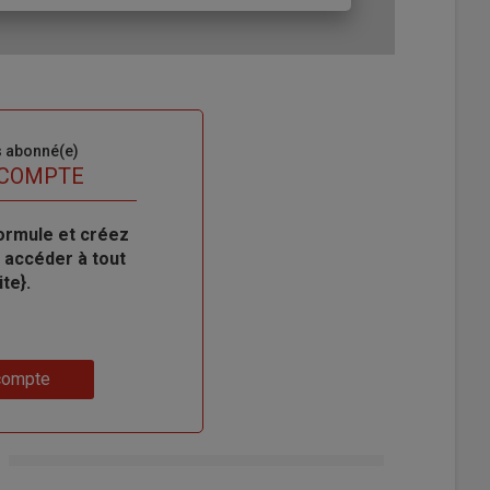
s abonné(e)
 COMPTE
ormule et créez
 accéder à tout
te}.
compte