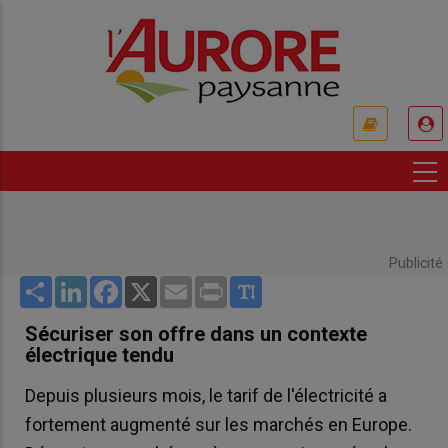
Aller
au
contenu
principal
USER
ACCOUNT
MENU
Publicité
Share
LinkedIn
Facebook
X
Email
Print
Sécuriser son offre dans un contexte
électrique tendu
Depuis plusieurs mois, le tarif de l'électricité a
fortement augmenté sur les marchés en Europe.