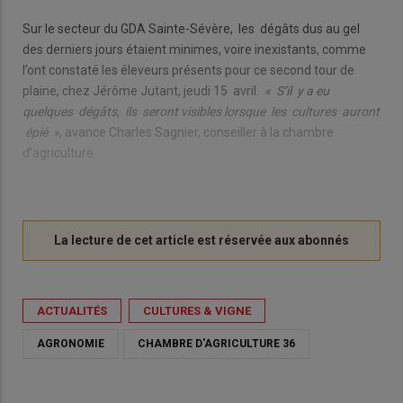
Sur le secteur du GDA Sainte-Sévère, les dégâts dus au gel
des derniers jours étaient minimes, voire inexistants, comme
l’ont constaté les éleveurs présents pour ce second tour de
plaine, chez Jérôme Jutant, jeudi 15 avril.
« S’il y a eu
quelques dégâts, ils seront visibles lorsque les cultures auront
épié »
, avance Charles Sagnier, conseiller à la chambre
d’agriculture.
ACTUALITÉS
CULTURES & VIGNE
AGRONOMIE
CHAMBRE D'AGRICULTURE 36