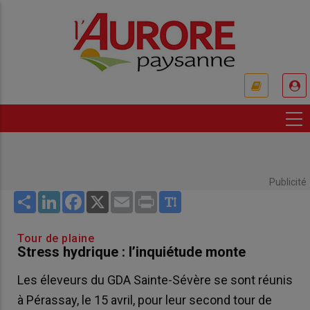
Aller
au
contenu
principal
USER
ACCOUNT
MENU
Publicité
Share
LinkedIn
Facebook
X
Email
Print
Tour de plaine
Stress hydrique : l’inquiétude monte
Les éleveurs du GDA Sainte-Sévère se sont réunis
à Pérassay, le 15 avril, pour leur second tour de