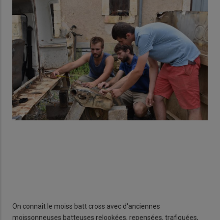
Pou
e du
app
Terr
On connaît le moiss batt cross avec d'anciennes
moissonneuses batteuses relookées, repensées, trafiquées,