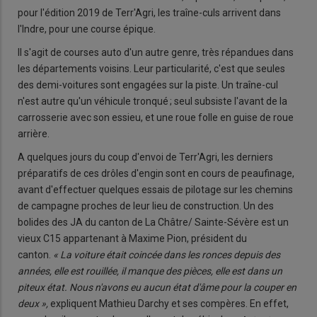
pour l'édition 2019 de Terr'Agri, les traîne-culs arrivent dans
l'Indre, pour une course épique.
Il s'agit de courses auto d'un autre genre, très répandues dans
les départements voisins. Leur particularité, c'est que seules
des demi-voitures sont engagées sur la piste. Un traîne-cul
n'est autre qu'un véhicule tronqué ; seul subsiste l'avant de la
carrosserie avec son essieu, et une roue folle en guise de roue
arrière.
A quelques jours du coup d'envoi de Terr'Agri, les derniers
préparatifs de ces drôles d'engin sont en cours de peaufinage,
avant d'effectuer quelques essais de pilotage sur les chemins
de campagne proches de leur lieu de construction. Un des
bolides des JA du canton de La Châtre/ Sainte-Sévère est un
vieux C15 appartenant à Maxime Pion, président du
canton.
« La voiture était coincée dans les ronces depuis des
années, elle est rouillée, il manque des pièces, elle est dans un
piteux état. Nous n'avons eu aucun état d'âme pour la couper en
deux »,
expliquent Mathieu Darchy et ses compères. En effet,