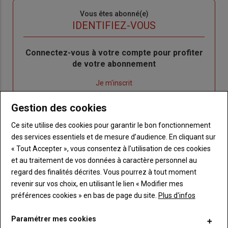
Sous-
Vous êtes abonné(e)
titre
TITRE
IDENTIFIEZ-VOUS
Body
Connectez-vous à votre compte pour profiter
de votre abonnement
Lien
Je m'inscrit
"Créer
Lien
Réinitialiser votre mot de passe
Gestion des cookies
un
"Réinitialiser
Lien
nouveau
votre
Je me connecte
Ce site utilise des cookies pour garantir le bon fonctionnement
"Je
compte"
mot
des services essentiels et de mesure d’audience. En cliquant sur
me
de
« Tout Accepter », vous consentez à l’utilisation de ces cookies
connecte"
passe"
et au traitement de vos données à caractère personnel au
regard des finalités décrites. Vous pourrez à tout moment
Sous-
Vous n'êtes pas abonné(e)
titre
revenir sur vos choix, en utilisant le lien « Modifier mes
TITRE
CRÉEZ UN COMPTE
préférences cookies » en bas de page du site.
Plus d'infos
Body
Choisissez votre formule et créez votre
Paramétrer mes cookies
compte pour accéder à tout {nom-site}.