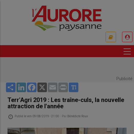
Aller
au
contenu
principal
USER
ACCOUNT
MENU
Publicité
Share
LinkedIn
Facebook
X
Email
Print
Terr'Agri 2019 : Les traîne-culs, la nouvelle
attraction de l'année
Publié le
ven 09/08/2019 - 21:00
- Par
Bénédicte Roux