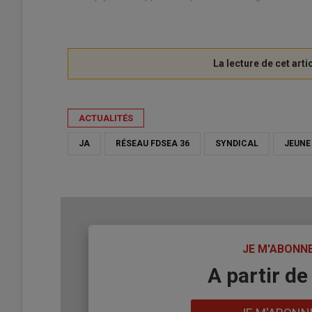
ACTUALITÉS
JA
RÉSEAU FDSEA 36
SYNDICAL
JEUNE
TITRE
JE M'ABONN
Body
A partir de
Lien