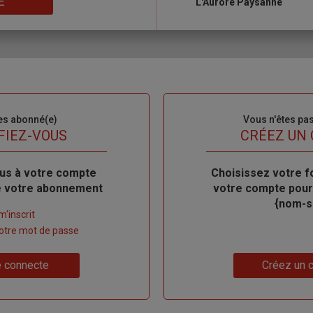
E
L'Aurore Paysanne
es abonné(e)
Sous-
Vous n'êtes pa
titre
FIEZ-VOUS
TITRE
CRÉEZ UN
us à votre compte
Body
Choisissez votre f
de votre abonnement
votre compte pour
{nom-si
m'inscrit
 votre mot de passe
Lien
 connecte
Créez un 