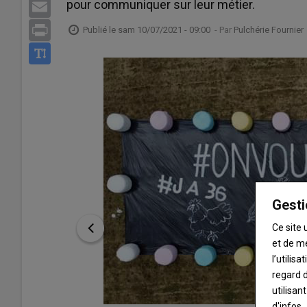
pour communiquer sur leur métier.
Email
Print
Publié le
sam 10/07/2021 - 09:00
- Par
Pulchérie Fournier
Gesti
Ce site 
et de m
l’utilis
regard d
utilisan
d'infos