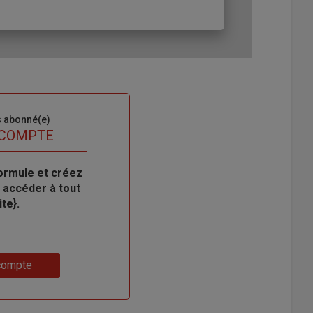
s abonné(e)
 COMPTE
ormule et créez
 accéder à tout
te}.
compte