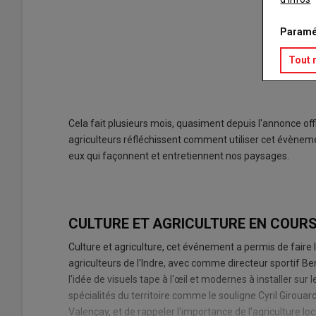
Paramé
Tout 
Cela fait plusieurs mois, quasiment depuis l'annonce off
agriculteurs réfléchissent comment utiliser cet évèneme
eux qui façonnent et entretiennent nos paysages.
CULTURE ET AGRICULTURE EN COURS
Culture et agriculture, cet événement a permis de faire 
agriculteurs de l'Indre, avec comme directeur sportif Be
l'idée de visuels tape à l'œil et modernes à installer sur 
spécialités du territoire comme le souligne Cyril Giroua
Valençay, et de rappeler l'importance de l'agriculture loc