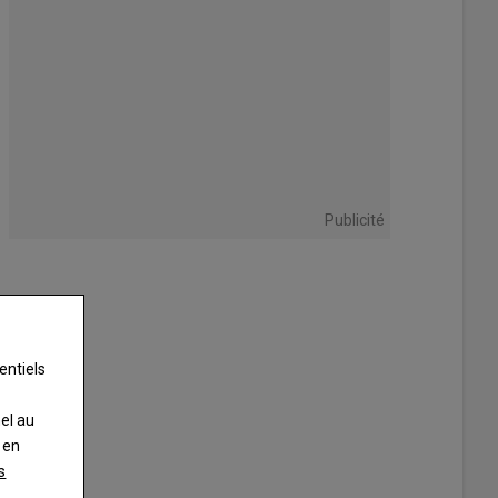
Publicité
entiels
nel au
 en
s