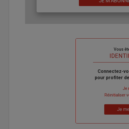
JE M'ABONN
Sous-
Vous êt
titre
TITRE
IDENTI
Body
Connectez-vo
pour profiter 
Lien
Je 
"Créer
Lien
Réinitialiser
un
"Réinitialiser
Lien
nouveau
votre
Je me
"Je
compte"
mot
me
de
connecte"
passe"