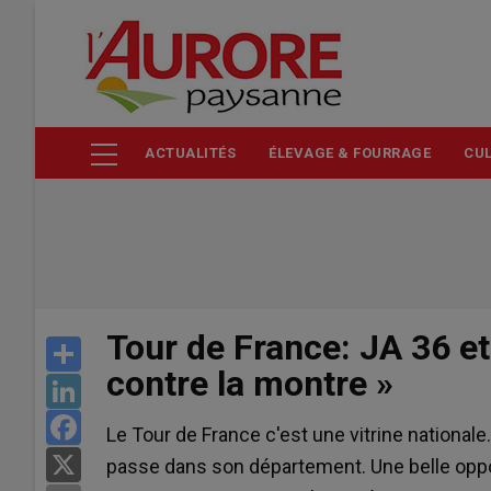
Aller
au
contenu
principal
ACTUALITÉS
ÉLEVAGE & FOURRAGE
CUL
Tour de France: JA 36 et
Share
contre la montre »
LinkedIn
Facebook
Le Tour de France c'est une vitrine nationale
X
passe dans son département. Une belle opport