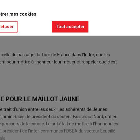
trer mes cookies
refuser
Tout accepter
icielle du passage du Tour de France dans l'Indre, que les
nt pour mettre à l'honneur leur métier et rappeler que c'est
E POUR LE MAILLOT JAUNE
le trait d'union entre les deux. Les adhérents de Jeunes
njamin Rabier le président du secteur Boischaut Nord, ont eu
le parcours de la course. Le but était de mettre à l'honneur les
rd, président de l'inter-communes FDSEA du secteur Ecueillé
ale.