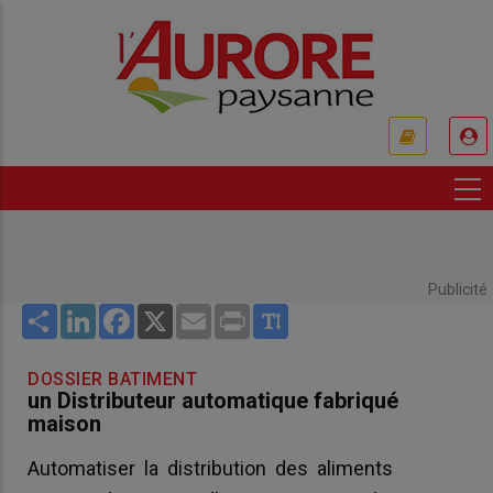
Aller
au
contenu
principal
USER
ACCOUNT
MENU
Publicité
Share
LinkedIn
Facebook
X
Email
Print
DOSSIER BATIMENT
un Distributeur automatique fabriqué
maison
Automatiser la distribution des aliments