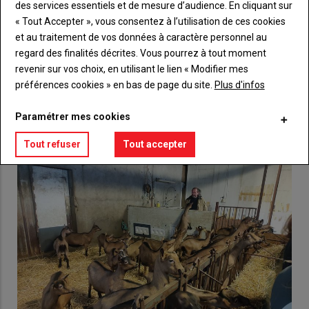
des services essentiels et de mesure d’audience. En cliquant sur
Body
Choisissez votre formule et créez votre
« Tout Accepter », vous consentez à l’utilisation de ces cookies
compte pour accéder à tout {nom-site}.
et au traitement de vos données à caractère personnel au
regard des finalités décrites. Vous pourrez à tout moment
Lien
Créez un compte
revenir sur vos choix, en utilisant le lien « Modifier mes
préférences cookies » en bas de page du site.
Plus d'infos
VOUS AIMEREZ AUSSI
Paramétrer mes cookies
Tout refuser
Tout accepter