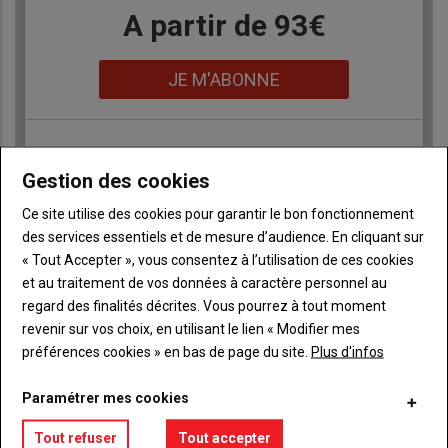
Body
A partir de 93€
Lien
JE M'ABONNE
Accédez à tous les articles du site L'Aurore
Liste
Gestion des cookies
Paysanne
à
Consultez le journal L'Aurore Paysanne au format
puce
Ce site utilise des cookies pour garantir le bon fonctionnement
numérique, sur tous les supports
des services essentiels et de mesure d’audience. En cliquant sur
Ne manquez aucune information grâce à la
« Tout Accepter », vous consentez à l’utilisation de ces cookies
newsletter du journal L'Aurore Paysanne
et au traitement de vos données à caractère personnel au
regard des finalités décrites. Vous pourrez à tout moment
revenir sur vos choix, en utilisant le lien « Modifier mes
préférences cookies » en bas de page du site.
Plus d'infos
Paramétrer mes cookies
Sous-
Vous êtes abonné(e)
titre
TITRE
IDENTIFIEZ-VOUS
Tout refuser
Tout accepter