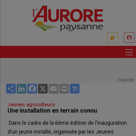
Aller
au
contenu
principal
USER
ACCOUNT
MENU
Publicité
Share
LinkedIn
Facebook
X
Email
Print
Jeunes agriculteurs
Une installation en terrain connu
Dans le cadre de la 6ème édition de l’inauguration
d’un jeune installé, organisée par les Jeunes