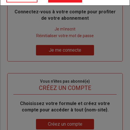
Body
Connectez-vous à votre compte pour profiter
de votre abonnement
Lien
Je m'inscrit
"Créer
Lien
Réinitialiser votre mot de passe
un
"Réinitialiser
Lien
nouveau
votre
Je me connecte
"Je
compte"
mot
me
de
connecte"
passe"
Sous-
Vous n'êtes pas abonné(e)
titre
TITRE
CRÉEZ UN COMPTE
Body
Choisissez votre formule et créez votre
compte pour accéder à tout {nom-site}.
Lien
Créez un compte