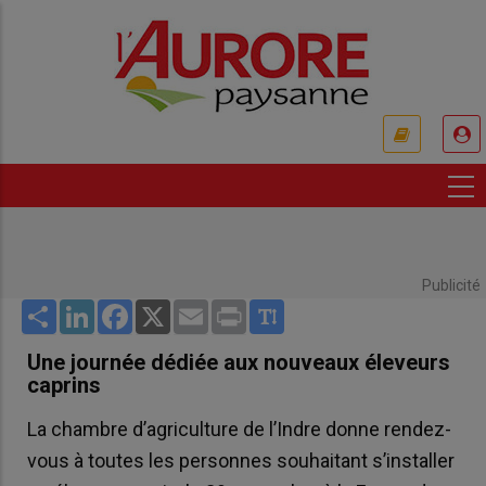
Aller
au
contenu
principal
USER
ACCOUNT
MENU
Publicité
Share
LinkedIn
Facebook
X
Email
Print
Une journée dédiée aux nouveaux éleveurs
caprins
La chambre d’agriculture de l’Indre donne rendez-
vous à toutes les personnes souhaitant s’installer