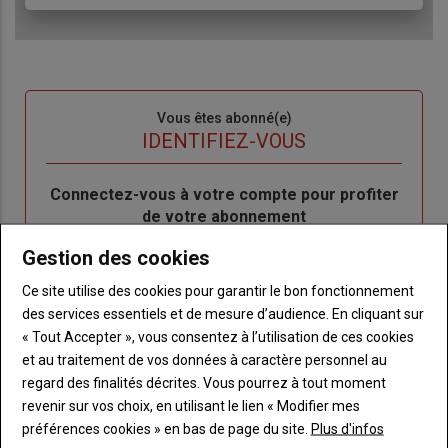
Sous-
Vous êtes abonné(e)
titre
TITRE
IDENTIFIEZ-VOUS
Body
Connectez-vous à votre compte pour profiter
de votre abonnement
Gestion des cookies
Lien
Je m'inscrit
"Créer
Lien
Réinitialiser votre mot de passe
Ce site utilise des cookies pour garantir le bon fonctionnement
un
"Réinitialiser
des services essentiels et de mesure d’audience. En cliquant sur
Lien
nouveau
votre
Je me connecte
« Tout Accepter », vous consentez à l’utilisation de ces cookies
"Je
compte"
mot
et au traitement de vos données à caractère personnel au
me
de
regard des finalités décrites. Vous pourrez à tout moment
connecte"
passe"
revenir sur vos choix, en utilisant le lien « Modifier mes
préférences cookies » en bas de page du site.
Plus d'infos
Sous-
Vous n'êtes pas abonné(e)
titre