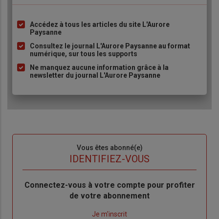
Accédez à tous les articles du site L'Aurore
Liste
Paysanne
à
Consultez le journal L'Aurore Paysanne au format
puce
numérique, sur tous les supports
Ne manquez aucune information grâce à la
newsletter du journal L'Aurore Paysanne
Sous-
Vous êtes abonné(e)
titre
TITRE
IDENTIFIEZ-VOUS
Body
Connectez-vous à votre compte pour profiter
de votre abonnement
Lien
Je m'inscrit