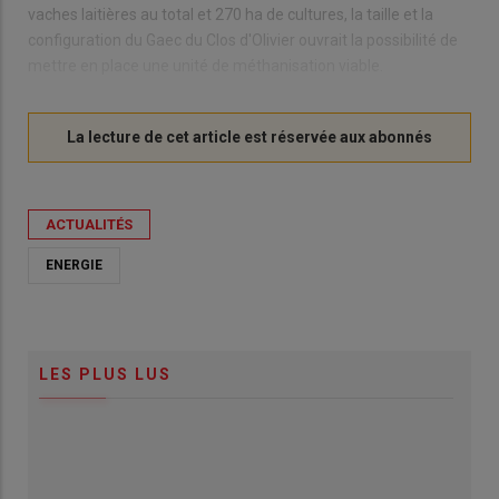
vaches laitières au total et 270 ha de cultures, la taille et la
configuration du Gaec du Clos d'Olivier ouvrait la possibilité de
mettre en place une unité de méthanisation viable.
ACTUALITÉS
ENERGIE
LES PLUS LUS