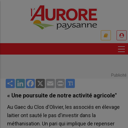
Aller
au
contenu
principal
USER
ACCOUNT
MENU
Publicité
Share
LinkedIn
Facebook
X
Email
Print
« Une poursuite de notre activité agricole"
Au Gaec du Clos d'Olivier, les associés en élevage
laitier ont sauté le pas d'investir dans la
méthanisation. Un pari qui implique de repenser