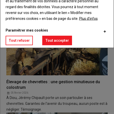
et au traitement de vos données à caractère personnel au
regard des finalités décrites. Vous pourrez à tout moment
revenir sur vos choix, en utilisant le lien « Modifier mes
préférences cookies » en bas de page du site.
Plus d'infos
Paramétrer mes cookies
Tout refuser
Tout accepter
Élevage de chevrettes : une gestion minutieuse du
colostrum
05 février 2026
À Diou, Jérémy Chipault porte un soin particulier à ses
chevrettes. Garantes de l'avenir du troupeau, aucun poste est à
négliger. Témoignage.