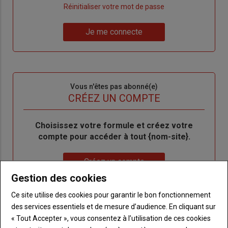
"Créer
Lien
Réinitialiser votre mot de passe
un
"Réinitialiser
Lien
nouveau
votre
Je me connecte
"Je
compte"
mot
me
de
connecte"
passe"
Sous-
Vous n'êtes pas abonné(e)
titre
TITRE
CRÉEZ UN COMPTE
Body
Choisissez votre formule et créez votre
compte pour accéder à tout {nom-site}.
Lien
Créez un compte
Gestion des cookies
Ce site utilise des cookies pour garantir le bon fonctionnement
VOUS AIMEREZ AUSSI
des services essentiels et de mesure d’audience. En cliquant sur
« Tout Accepter », vous consentez à l’utilisation de ces cookies