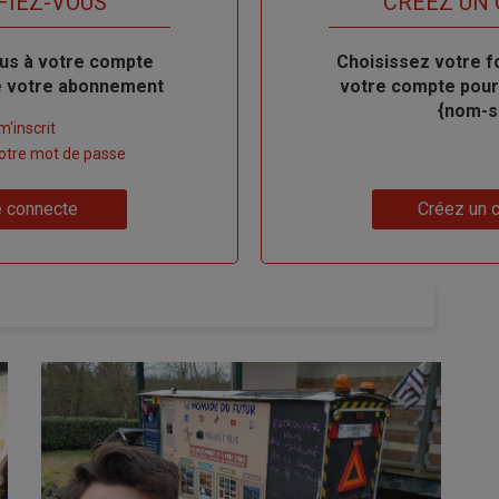
FIEZ-VOUS
TITRE
CRÉEZ UN
us à votre compte
Body
Choisissez votre f
de votre abonnement
votre compte pour
{nom-si
m'inscrit
 votre mot de passe
Lien
 connecte
Créez un 