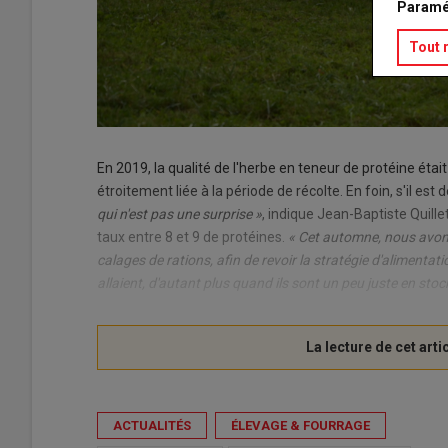
Paramé
Tout 
En 2019, la qualité de l'herbe en teneur de protéine ét
étroitement liée à la période de récolte. En foin, s'il est 
qui n'est pas une surprise »
, indique Jean-Baptiste Quille
taux entre 8 et 9 de protéines.
« Cet automne, nous avon
calages de rations, afin de revoir la stratégie d'alimentat
allaient, d'autant plus quand ils sont un peu juste en stoc
ACTUALITÉS
ÉLEVAGE & FOURRAGE