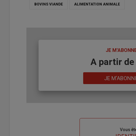
BOVINS VIANDE
ALIMENTATION ANIMALE
TITRE
JE M'ABONN
Body
A partir de
Lien
JE M'ABONN
Sous-
Vous êt
titre