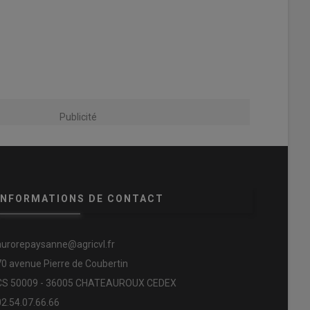
Publicité
INFORMATIONS DE CONTACT
aurorepaysanne@agricvl.fr
70 avenue Pierre de Coubertin
CS 50009 - 36005 CHATEAUROUX CEDEX
02.54.07.66.66