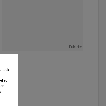
Publicité
entiels
nel au
 en
s