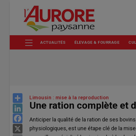
Aller
au
contenu
principal
ACTUALITÉS
ÉLEVAGE & FOURRAGE
CUL
Share
Limousin : mise à la reproduction
Une ration complète et d
LinkedIn
Facebook
Anticiper la qualité de la ration de ses bovi
physiologiques, est une étape clé de la mise 
X