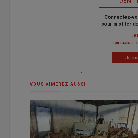
TITRE
IDENTI
Body
Connectez-vo
pour profiter 
Lien
Je 
"Créer
Lien
Réinitialiser
un
"Réinitialiser
Lien
nouveau
votre
Je me
"Je
compte"
mot
me
de
connecte"
passe"
VOUS AIMEREZ AUSSI