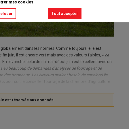
trer mes cookies
refuser
Tout accepter
ait globalement dans les normes. Comme toujours, elle est
de fin juin, il est encore vert mais avec des valeurs faibles,
« ce
t. En revanche, celui de fin mai-début juin est excellent avec un
s eu beaucoup de demandes d'analyses de fourrage et de
ion des troupeaux. Les éleveurs avaient besoin de savoir où ils
k »
, poursuit le conseiller fourrage de la chambre d'agriculture.