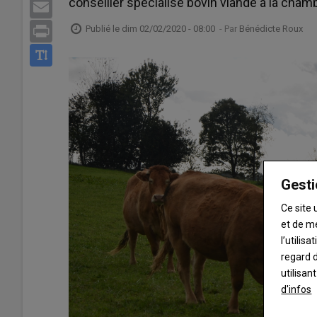
conseiller spécialisé bovin viande à la chambr
Email
Publié le
dim 02/02/2020 - 08:00
- Par
Bénédicte Roux
Print
Gesti
Ce site 
et de m
l’utilis
regard d
utilisan
d'infos