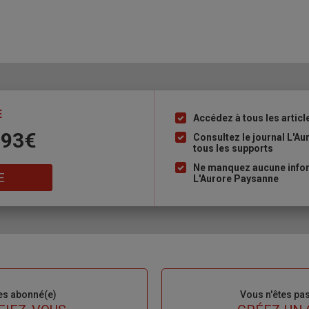
E
Accédez à tous les articl
Liste
 93€
à
Consultez le journal L'A
tous les supports
puce
Ne manquez aucune inform
E
L'Aurore Paysanne
es abonné(e)
Sous-
Vous n'êtes pa
titre