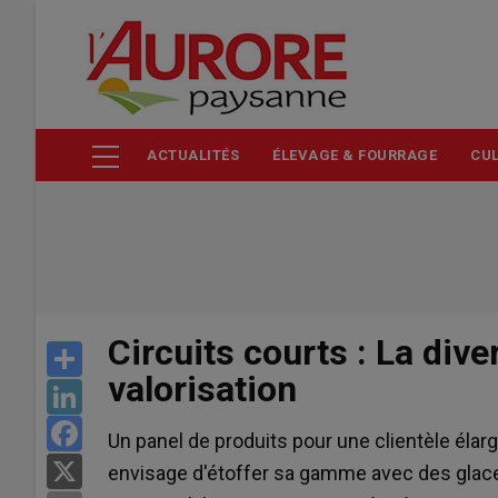
Aller
au
contenu
principal
ACTUALITÉS
ÉLEVAGE & FOURRAGE
CUL
Circuits courts : La dive
Share
valorisation
LinkedIn
Facebook
Un panel de produits pour une clientèle élargie
X
envisage d'étoffer sa gamme avec des glaces