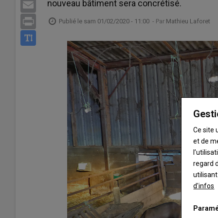
nouveau bâtiment sera concrétisé.
Email
Print
Publié le
sam 01/02/2020 - 11:00
- Par
Mathieu Laforet
Gesti
Ce site 
et de m
l’utilis
regard d
utilisan
d'infos
Paramé