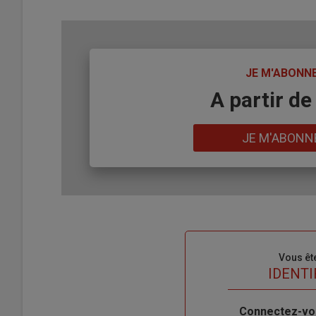
TITRE
JE M'ABONN
Body
A partir de
Lien
JE M'ABONN
Sous-
Vous êt
titre
TITRE
IDENTI
Body
Connectez-vo