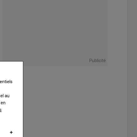
Publicité
entiels
nel au
 en
s