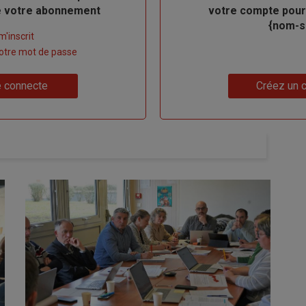
de votre abonnement
votre compte pour
{nom-si
m'inscrit
 votre mot de passe
Lien
 connecte
Créez un 