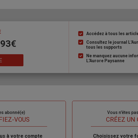
E
Accédez à tous les articl
Liste
 93€
à
Consultez le journal L'A
tous les supports
puce
Ne manquez aucune inform
E
L'Aurore Paysanne
es abonné(e)
Sous-
Vous n'êtes pa
titre
FIEZ-VOUS
TITRE
CRÉEZ UN
us à votre compte
Body
Choisissez votre f