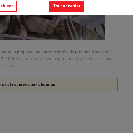
refuser
Tout accepter
hanneau propose une gamme variée de produits à base de lait
n 2018, il s'est attaché à développer une clientèle locale mais
partement.