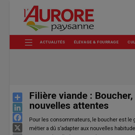
Aller
au
contenu
principal
ACTUALITÉS
ÉLEVAGE & FOURRAGE
CUL
Filière viande : Boucher
Share
nouvelles attentes
LinkedIn
Facebook
Pour les consommateurs, le boucher est le gar
X
métier a dû s’adapter aux nouvelles habitu