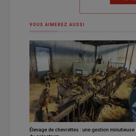
"Je
compte"
mot
me
de
connecte"
passe"
VOUS AIMEREZ AUSSI
Élevage de chevrettes : une gestion minutieuse