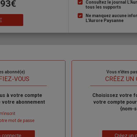
 93€
à
Consultez le journal L'A
tous les supports
puce
Ne manquez aucune inform
E
L'Aurore Paysanne
es abonné(e)
Sous-
Vous n'êtes pa
titre
FIEZ-VOUS
TITRE
CRÉEZ UN
us à votre compte
Body
Choisissez votre f
de votre abonnement
votre compte pour
{nom-si
m'inscrit
 votre mot de passe
Lien
 connecte
Créez un 