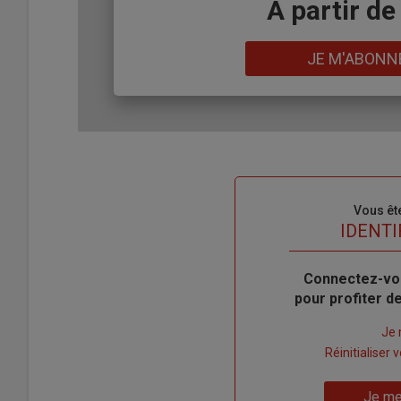
Body
A partir de
Lien
JE M'ABONN
Sous-
Vous êt
titre
TITRE
IDENTI
Body
Connectez-vo
pour profiter 
Lien
Je 
"Créer
Lien
Réinitialiser
un
"Réinitialiser
Lien
nouveau
votre
Je me