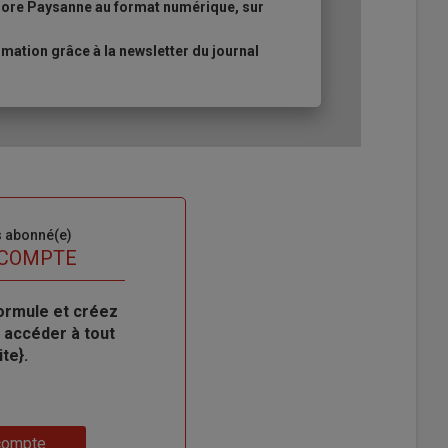
urore Paysanne au format numérique, sur
ation grâce à la newsletter du journal
s abonné(e)
 COMPTE
ormule et créez
 accéder à tout
te}.
compte