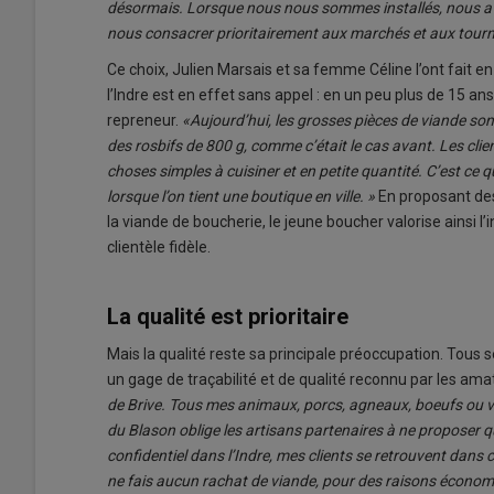
désormais. Lorsque nous nous sommes installés, nous avons
nous consacrer prioritairement aux marchés et aux tourn
Ce choix, Julien Marsais et sa femme Céline l’ont fait 
l’Indre est en effet sans appel : en un peu plus de 15 an
repreneur.
«Aujourd’hui, les grosses pièces de viande sont d
des rosbifs de 800 g, comme c’était le cas avant. Les clie
choses simples à cuisiner et en petite quantité. C’est ce
lorsque l’on tient une boutique en ville. »
En proposant des
la viande de boucherie, le jeune boucher valorise ainsi l’
clientèle fidèle.
La qualité est prioritaire
Mais la qualité reste sa principale préoccupation. Tous 
un gage de traçabilité et de qualité reconnu par les am
de Brive. Tous mes animaux, porcs, agneaux, boeufs ou v
du Blason oblige les artisans partenaires à ne proposer 
confidentiel dans l’Indre, mes clients se retrouvent dans c
ne fais aucun rachat de viande, pour des raisons économiq