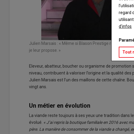
l’utilis
regard d
utilisan
d'infos
Paramé
Julien Marsais : « Même si Blason Prestige reste encore 
je leur propose. »
Tout 
Eleveur, abatteur, boucher ou organisme de promotion son
niveau, contribuent à valoriser l’origine et la qualité d
Julien Marsais est l’un des maillons de cette chaîne. Bouc
vingt ans.
Un métier en évolution
La viande reste toujours à ses yeux une tradition dans
évolué.
« J’ai repris la boutique familiale en 2016 avec 
père. La manière de consommer de la viande a changé, e