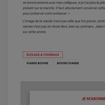
en bonne entente avec mes collègues, si je n’ai plus la pi
présent sur le marché. Il faut absolument conserver cette 
pour préserver notre artisanat. »
L’image de la viande n’est pas celle que l’on pense, co
carnés n’est pas en chute libre, bien au contraire. Jul
sur cette année.
ÉLEVAGE & FOURRAGE
VIANDE BOVINE
BOVINS VIANDE
TITRE
JE M'ABONN