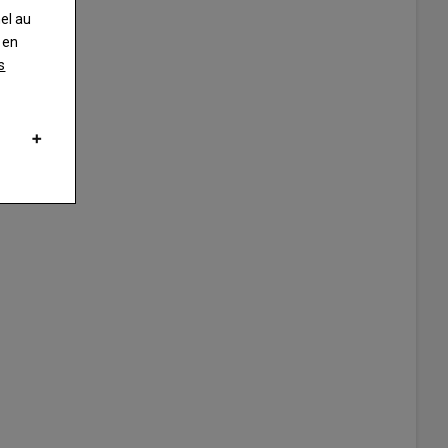
nel au
 en
s