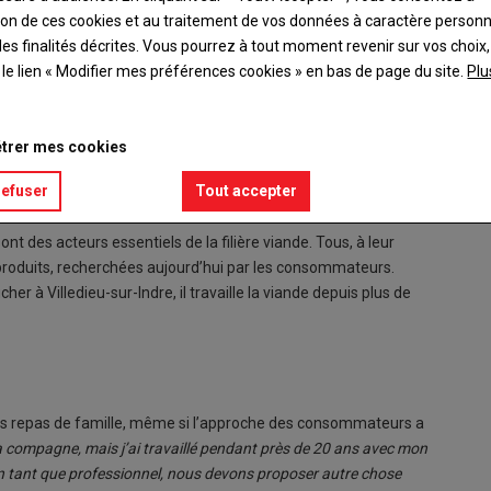
ation de ces cookies et au traitement de vos données à caractère person
es finalités décrites. Vous pourrez à tout moment revenir sur vos choix,
t le lien « Modifier mes préférences cookies » en bas de page du site.
Plu
trer mes cookies
confidentiel dans l’Indre, mes clients se retrouvent dans ce que
refuser
Tout accepter
t des acteurs essentiels de la filière viande. Tous, à leur
es produits, recherchées aujourd’hui par les consommateurs.
her à Villedieu-sur-Indre, il travaille la viande depuis plus de
 les repas de famille, même si l’approche des consommateurs a
ma compagne, mais j’ai travaillé pendant près de 20 ans avec mon
n tant que professionnel, nous devons proposer autre chose