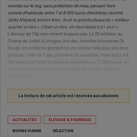
montés sur le ring, sans prétention de mise, pensant faire
comme d'habitude, entre 7 et 8 000 euros d'enchères,
raconte
Jacky Mayaud, encore ému.
Avoir la grande plaque du « meilleur
quartier arrière », c'était un rêve. Un rêve réalisé à 61 ans ! »
.
L'éleveur de Tilly n'en revient toujours pas. Le 20 octobre, au
Champ de Juillet à Limoges, lors des Journées limousines Or
Rouge, les enchères grimpent à une vitesse folle pour ses deux
génisses. Celle de 3 ans, première de sa section, mise à prix à 8
000 euros, part chez un boucher parisien pour 12 000 euros ; en
3 minutes la vente est pliée. L'enchère de la 4 ans débute à
10 000 euros.
ACTUALITÉS
ÉLEVAGE & FOURRAGE
BOVINS VIANDE
SÉLECTION