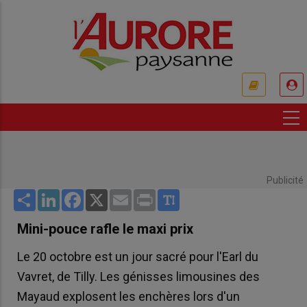
Aller
au
contenu
principal
USER
ACCOUNT
MENU
Publicité
Share
LinkedIn
Facebook
X
Email
Print
Mini-pouce rafle le maxi prix
Le 20 octobre est un jour sacré pour l'Earl du
Vavret, de Tilly. Les génisses limousines des
Mayaud explosent les enchères lors d'un