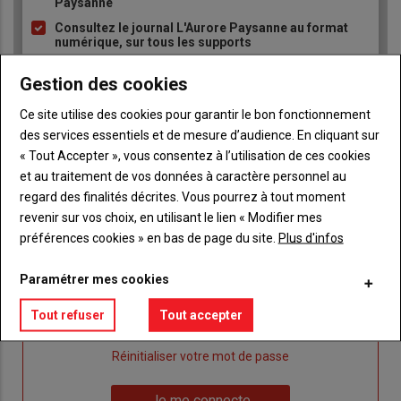
Paysanne
à
Consultez le journal L'Aurore Paysanne au format
puce
numérique, sur tous les supports
Ne manquez aucune information grâce à la
Gestion des cookies
newsletter du journal L'Aurore Paysanne
Ce site utilise des cookies pour garantir le bon fonctionnement
des services essentiels et de mesure d’audience. En cliquant sur
« Tout Accepter », vous consentez à l’utilisation de ces cookies
et au traitement de vos données à caractère personnel au
regard des finalités décrites. Vous pourrez à tout moment
Sous-
Vous êtes abonné(e)
revenir sur vos choix, en utilisant le lien « Modifier mes
titre
TITRE
IDENTIFIEZ-VOUS
préférences cookies » en bas de page du site.
Plus d'infos
Paramétrer mes cookies
Body
Connectez-vous à votre compte pour profiter
de votre abonnement
Tout refuser
Tout accepter
Lien
Je m'inscrit
"Créer
Lien
Réinitialiser votre mot de passe
un
"Réinitialiser
Lien
nouveau
votre
Je me connecte