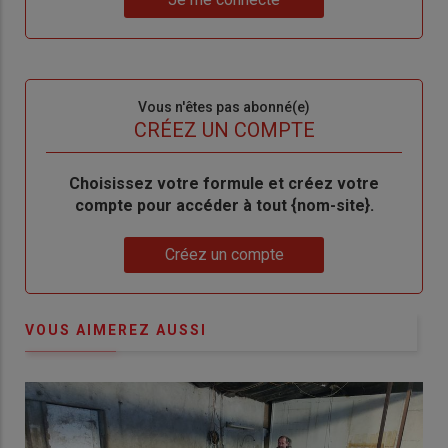
"Je
compte"
mot
me
de
connecte"
passe"
Sous-
Vous n'êtes pas abonné(e)
titre
TITRE
CRÉEZ UN COMPTE
Body
Choisissez votre formule et créez votre
compte pour accéder à tout {nom-site}.
Lien
Créez un compte
VOUS AIMEREZ AUSSI