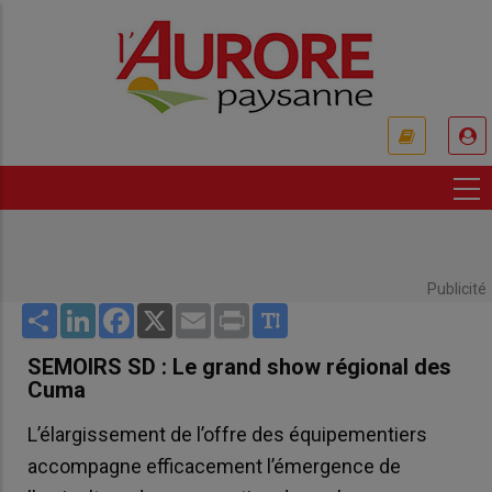
Aller
au
contenu
principal
USER
ACCOUNT
MENU
Publicité
Share
LinkedIn
Facebook
X
Email
Print
SEMOIRS SD : Le grand show régional des
Cuma
L’élargissement de l’offre des équipementiers
accompagne efficacement l’émergence de