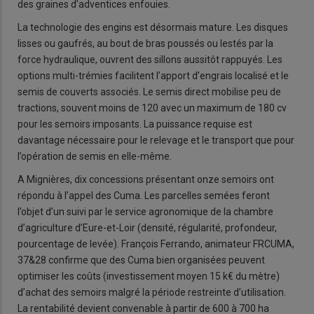
des graines d’adventices enfouies.
La technologie des engins est désormais mature. Les disques
lisses ou gaufrés, au bout de bras poussés ou lestés par la
force hydraulique, ouvrent des sillons aussitôt rappuyés. Les
options multi-trémies facilitent l’apport d’engrais localisé et le
semis de couverts associés. Le semis direct mobilise peu de
tractions, souvent moins de 120 avec un maximum de 180 cv
pour les semoirs imposants. La puissance requise est
davantage nécessaire pour le relevage et le transport que pour
l’opération de semis en elle-même.
A Mignières, dix concessions présentant onze semoirs ont
répondu à l’appel des Cuma. Les parcelles semées feront
l’objet d’un suivi par le service agronomique de la chambre
d’agriculture d’Eure-et-Loir (densité, régularité, profondeur,
pourcentage de levée). François Ferrando, animateur FRCUMA,
37&28 confirme que des Cuma bien organisées peuvent
optimiser les coûts (investissement moyen 15 k€ du mètre)
d’achat des semoirs malgré la période restreinte d’utilisation.
La rentabilité devient convenable à partir de 600 à 700 ha