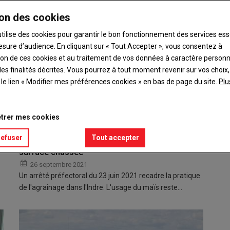
on des cookies
utilise des cookies pour garantir le bon fonctionnement des services ess
esure d’audience. En cliquant sur « Tout Accepter », vous consentez à
ation de ces cookies et au traitement de vos données à caractère person
es finalités décrites. Vous pourrez à tout moment revenir sur vos choix,
t le lien « Modifier mes préférences cookies » en bas de page du site.
Plu
trer mes cookies
refuser
Tout accepter
Les périodes d'agrainage varient selon la
surface chassée
26 septembre 2021
Un arrêté préfectoral du 23 juin 2021 recadre la pratique
de l'agrainage dans l'Indre. L'usage du maïs reste…