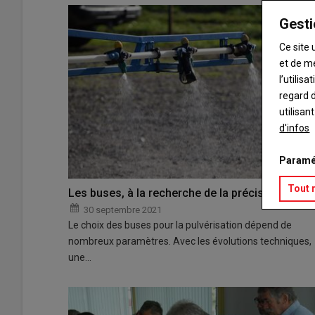
Gesti
Ce site 
et de m
l’utilis
regard d
utilisan
d'infos
Paramé
Tout 
Les buses, à la recherche de la précision
30 septembre 2021
Le choix des buses pour la pulvérisation dépend de
nombreux paramètres. Avec les évolutions techniques,
une…